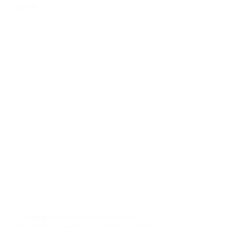
ciencia
Si te preguntas qué comer antes de un
levantamiento pesado para rendir al máximo en el