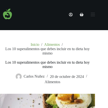
Nombre de usuario o correo electrónico
Nutricionista
Contraseña
Online |
Planes 100%
Personalizados
¿Olvidaste la contraseña?
Recordarme
Servicios
Nosotros
Inicio
/
Alimentos
/
Acceder
Los 10 superalimentos que debes incluir en tu dieta hoy
Blog
mismo
Contacto
Nombre de usuario o correo electrónico
Los 10 superalimentos que debes incluir en tu dieta hoy
mismo
Obtener una nueva contraseña
Carlos Nuñez
20 de octubre de 2024
Alimentos
← Volver a acceso