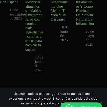
a en España
identificar
Superalime
Inflamatori
alimentos
nto Que
os Y Cómo
13 de
saludables
Mejora Tu
Eliminar
septiembre
y mejorar tu
Vida Y Tu
De Manera
de 2025
salud con
Descanso
Natural La
comida
Inflamación
10 de
real:
junio
26 de
ingredientes
de
mayo
, calorías y
2025
de
trucos para
2025
hackear tu
cuerpo
18 de
junio
de
2025
Usamos cookies para asegurar que te damos la mejor
experiencia en nuestra web. Si continúas usando este sitio,
asumiremos que estás de acuerdo con ello.