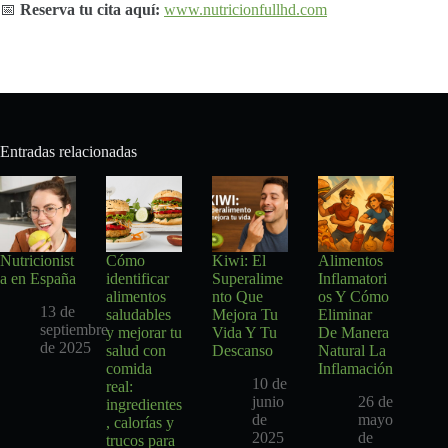
📅
Reserva tu cita aquí:
www.nutricionfullhd.com
Entradas relacionadas
Nutricionist
Cómo
Kiwi: El
Alimentos
a en España
identificar
Superalime
Inflamatori
alimentos
nto Que
os Y Cómo
13 de
saludables
Mejora Tu
Eliminar
septiembre
y mejorar tu
Vida Y Tu
De Manera
de 2025
salud con
Descanso
Natural La
comida
Inflamación
10 de
real:
junio
26 de
ingredientes
de
mayo
, calorías y
2025
de
trucos para