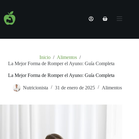
Saltar
al
Nombre de usuario o correo electrónico
contenido
Carro
Nutricionista
de
Sin
Contraseña
Online |
compra
resultados
Planes 100%
Personalizados
¿Olvidaste la contraseña?
Recordarme
Servicios
Nosotros
Inicio
/
Alimentos
/
Acceder
La Mejor Forma de Romper el Ayuno: Guía Completa
Blog
Contacto
Nombre de usuario o correo electrónico
La Mejor Forma de Romper el Ayuno: Guía Completa
Nutricionista
31 de enero de 2025
Alimentos
Obtener una nueva contraseña
← Volver a acceso