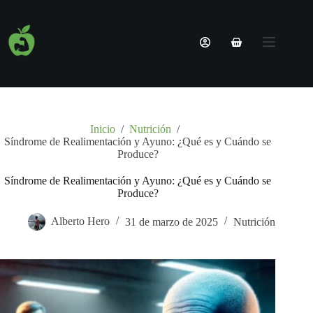
Saltar
al
Nombre de usuario o correo electrónico
contenido
Carro
Nutricionista
de
Sin
Contraseña
Online |
compra
resultados
Planes 100%
Personalizados
¿Olvidaste la contraseña?
Recordarme
Servicios
Nosotros
Inicio
/
Nutrición
/
Acceder
Síndrome de Realimentación y Ayuno: ¿Qué es y Cuándo se
Blog
Produce?
Contacto
Nombre de usuario o correo electrónico
Síndrome de Realimentación y Ayuno: ¿Qué es y Cuándo se
Produce?
Obtener una nueva contraseña
Alberto Hero
31 de marzo de 2025
Nutrición
← Volver a acceso