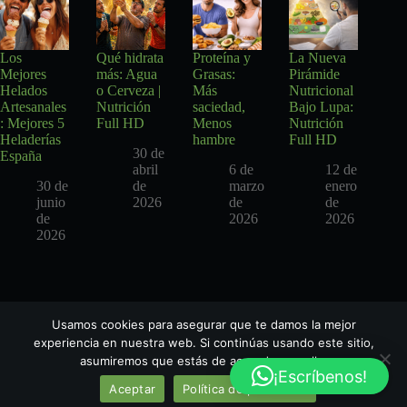
Los
Qué hidrata
Proteína y
La Nueva
Mejores
más: Agua
Grasas:
Pirámide
Helados
o Cerveza |
Más
Nutricional
Artesanales
Nutrición
saciedad,
Bajo Lupa:
: Mejores 5
Full HD
Menos
Nutrición
Heladerías
hambre
Full HD
30 de
España
abril
6 de
12 de
30 de
de
marzo
enero
junio
2026
de
de
de
2026
2026
2026
Usamos cookies para asegurar que te damos la mejor
experiencia en nuestra web. Si continúas usando este sitio,
asumiremos que estás de acuerdo con ello.
¡Escríbenos!
Aceptar
Política de privacidad