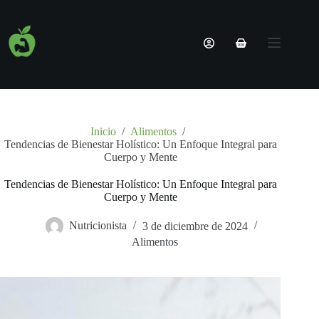
Saltar
al
Nombre de usuario o correo electrónico
contenido
Carro
Nutricionista
de
Sin
Contraseña
Online |
compra
resultados
Planes 100%
Personalizados
¿Olvidaste la contraseña?
Recordarme
Servicios
Nosotros
Inicio
/
Alimentos
/
Acceder
Tendencias de Bienestar Holístico: Un Enfoque Integral para
Blog
Cuerpo y Mente
Contacto
Nombre de usuario o correo electrónico
Tendencias de Bienestar Holístico: Un Enfoque Integral para
Cuerpo y Mente
Obtener una nueva contraseña
Nutricionista
3 de diciembre de 2024
Alimentos
← Volver a acceso