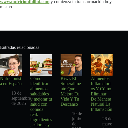
www.nutricionfullhd.com
y comienza tu transformación hoy
mismo.
Entradas relacionadas
Nutricionist
Cómo
Kiwi: El
Alimentos
a en España
identificar
Superalime
Inflamatori
alimentos
nto Que
os Y Cómo
13 de
saludables
Mejora Tu
Eliminar
septiembre
y mejorar tu
Vida Y Tu
De Manera
de 2025
salud con
Descanso
Natural La
comida
Inflamación
10 de
real:
junio
26 de
ingredientes
de
mayo
, calorías y