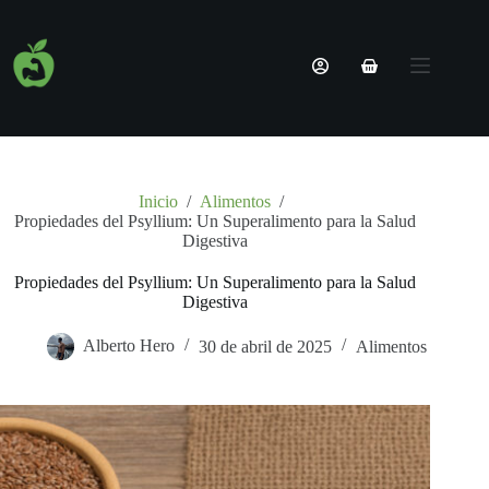
Saltar
al
Nombre de usuario o correo electrónico
contenido
Carro
Nutricionista
de
Sin
Contraseña
Online |
compra
resultados
Planes 100%
Personalizados
¿Olvidaste la contraseña?
Recordarme
Servicios
Nosotros
Inicio
/
Alimentos
/
Acceder
Propiedades del Psyllium: Un Superalimento para la Salud
Blog
Digestiva
Contacto
Nombre de usuario o correo electrónico
Propiedades del Psyllium: Un Superalimento para la Salud
Digestiva
Obtener una nueva contraseña
Alberto Hero
30 de abril de 2025
Alimentos
← Volver a acceso