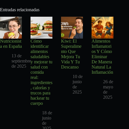
Entradas relacionadas
Nutricionist
Cómo
Kiwi: El
Alimentos
a en España
identificar
Superalime
Inflamatori
alimentos
nto Que
os Y Cómo
13 de
saludables
Mejora Tu
Eliminar
septiembre
y mejorar tu
Vida Y Tu
De Manera
de 2025
salud con
Descanso
Natural La
comida
Inflamación
10 de
real:
junio
26 de
ingredientes
de
mayo
, calorías y
2025
de
trucos para
2025
hackear tu
cuerpo
18 de
junio
de
2025